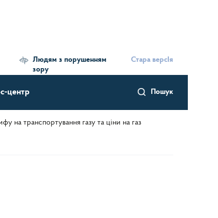
Людям з порушенням
Стара версІя
зору
с-центр
Пошук
у на транспортування газу та ціни на газ