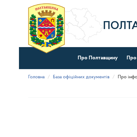
Перейти
до
основного
матеріалу
ПОЛТ
Про Полтавщину
Про
Головна
База офіційних документів
Про інфо