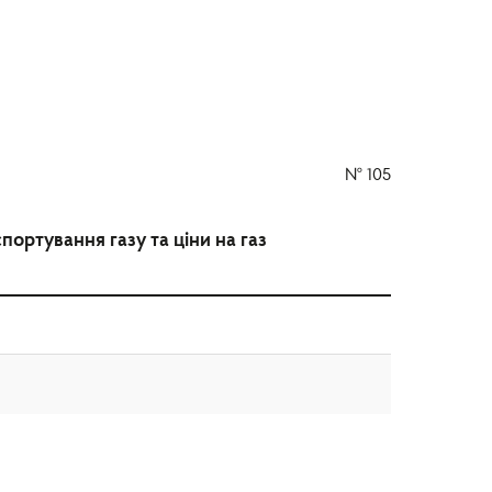
№
105
ортування газу та ціни на газ