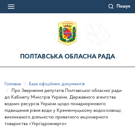
Перейти
Пошук
до
Toggle
основного
navigation
матеріалу
ПОЛТАВСЬКА ОБЛАСНА РАДА
Головна
База офіційних документів
Про Звернення депутатів Полтавської обласної ради
до Кабінету Міністрів України, Державного агентства
водних ресурсів України щодо понаднормового
підвищення рівня води у Кременчуцькому водосховищі,
викликаного діяльністю приватного акціонерного
товариства «Укргідроенерго»