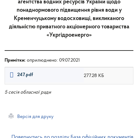
агентства водних ресурсів України щодо
понаднормового підвищення рівня води у
Кременчуцькому водосховищі, викликаного
діяльністю приватного акціонерного товариства
«Укргідроенерго»
Примітки:
оприлюднено: 09.07.2021
247.pdf
277.28 КБ
5 сесія обласної ради
Версія для друку
Повернутись до розділу База офіційних документів