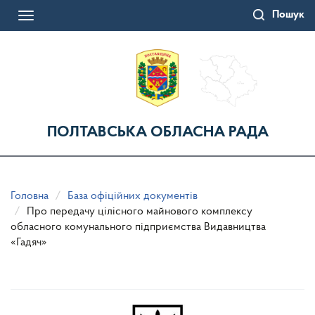
Перейти
Пошук
до
Toggle
основного
navigation
матеріалу
ПОЛТАВСЬКА ОБЛАСНА РАДА
Головна
База офіційних документів
Про передачу цілісного майнового комплексу
обласного комунального підприємства Видавництва
«Гадяч»