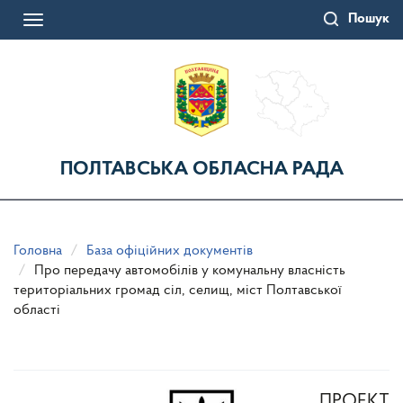
Перейти
Пошук
до
Toggle
основного
navigation
матеріалу
ПОЛТАВСЬКА ОБЛАСНА РАДА
Головна
База офіційних документів
Про передачу автомобілів у комунальну власність
територіальних громад сіл, селищ, міст Полтавської
області
ПРОЕКТ