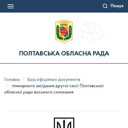
Перейти
Пошук
до
Toggle
основного
navigation
матеріалу
ПОЛТАВСЬКА ОБЛАСНА РАДА
Головна
База офіційних документів
пленарного засідання другої сесії Полтавської
обласної ради восьмого скликання