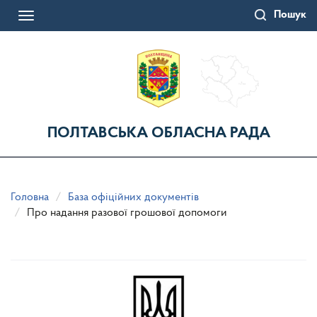
Перейти
Пошук
до
Toggle
основного
navigation
матеріалу
ПОЛТАВСЬКА ОБЛАСНА РАДА
Головна
База офіційних документів
Про надання разової грошової допомоги