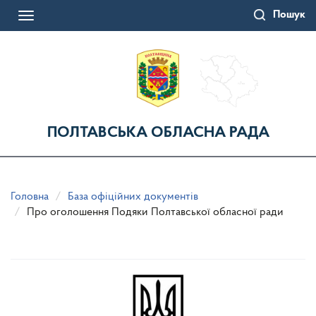
Перейти
Пошук
до
Toggle
основного
navigation
матеріалу
ПОЛТАВСЬКА ОБЛАСНА РАДА
Головна
База офіційних документів
Про оголошення Подяки Полтавської обласної ради