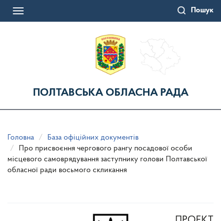
Перейти
Пошук
до
Toggle
основного
navigation
матеріалу
ПОЛТАВСЬКА ОБЛАСНА РАДА
Головна
База офіційних документів
Про присвоєння чергового рангу посадової особи
місцевого самоврядування заступнику голови Полтавської
обласної ради восьмого скликання
ПРОЕКТ