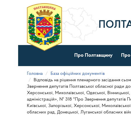
Перейти
до
основного
матеріалу
ПОЛТ
Про Полтавщину
Про
Головна
База офіційних документів
Відповідь на рішення пленарного засідання сьом
Звернення депутатів Полтавської обласної ради до д
Херсонської, Миколаївської, Одеської, Вінницької,
адміністрацій», № 318 "Про Звернення депутатів По
Київської, Запорізької, Херсонської, Миколаївської
обласних рад, Донецької, Луганської обласних війс