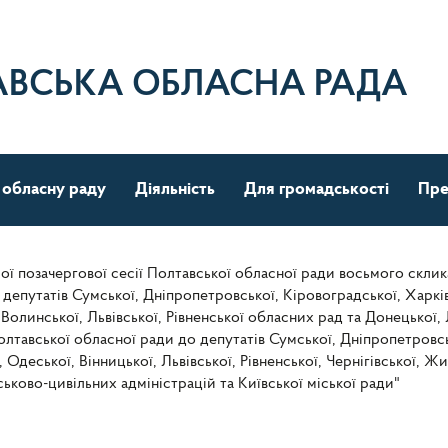
АВСЬКА ОБЛАСНА РАДА
 обласну раду
Діяльність
Для громадськості
Пре
ої позачергової сесії Полтавської обласної ради восьмого склик
епутатів Сумської, Дніпропетровської, Кіровоградської, Харківс
 Волинської, Львівської, Рівненської обласних рад та Донецької,
лтавської обласної ради до депутатів Сумської, Дніпропетровськ
, Одеської, Вінницької, Львівської, Рівненської, Чернігівської, 
ьково-цивільних адміністрацій та Київської міської ради"