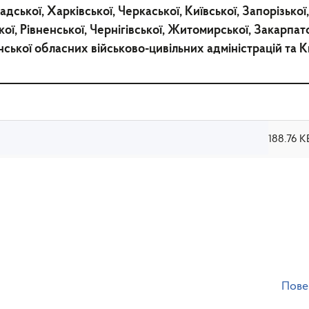
дської, Харківської, Черкаської, Київської, Запорізької
ької, Рівненської, Чернігівської, Житомирської, Закарпа
нської обласних військово-цивільних адміністрацій та Ки
188.76 К
Пове