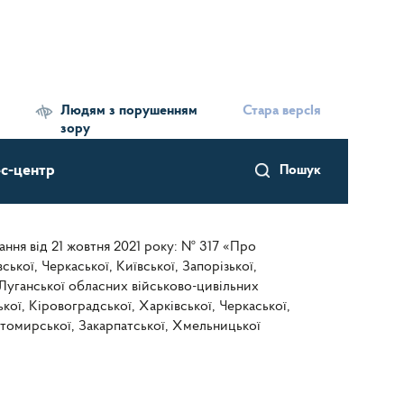
Людям з порушенням
Стара версІя
зору
с-центр
Пошук
ання від 21 жовтня 2021 року: № 317 «Про
ької, Черкаської, Київської, Запорізької,
 Луганської обласних військово-цивільних
ої, Кіровоградської, Харківської, Черкаської,
Житомирської, Закарпатської, Хмельницької