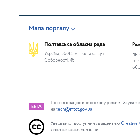
Мапа порталу
Полтавська обласна рада
Реж
Україна, 36014, м. Полтава, вул.
пн.-
Соборності, 45
пт. 
обі
Портал працює в тестовому режимі. Зауваже
на
tech@mtot.gov.ua
Увесь вміст доступний за ліцензією
Creative 
якщо не зазначено інше