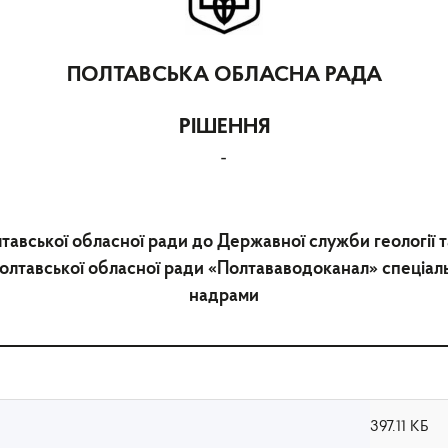
ПОЛТАВСЬКА ОБЛАСНА РАДА
РІШЕННЯ
-
тавської обласної ради до Державної служби геології 
лтавської обласної ради «Полтававодоканал» спеціал
надрами
397.11 КБ