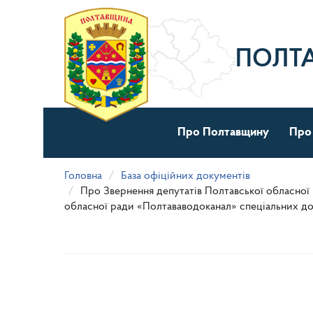
Перейти
до
основного
матеріалу
ПОЛТ
Про Полтавщину
Про
Головна
База офіційних документів
Про Звернення депутатів Полтавської обласної
обласної ради «Полтававодоканал» спеціальних до