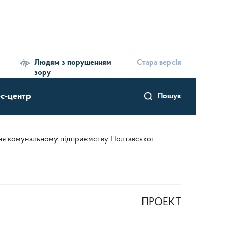
Людям з порушенням
Стара версІя
зору
с-центр
Пошук
ння комунальному підприємству Полтавської
ПРОЕКТ