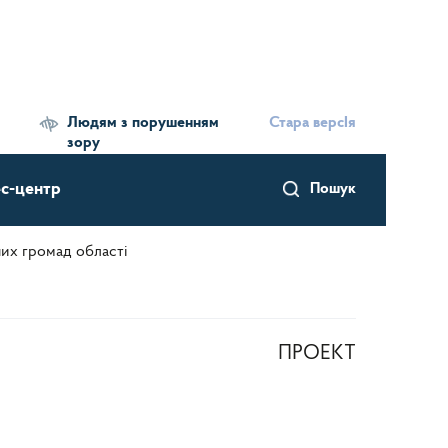
Людям з порушенням
Стара версІя
зору
с-центр
Пошук
них громад області
ПРОЕКТ