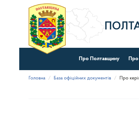
Перейти
до
основного
матеріалу
ПОЛТ
Про Полтавщину
Про
Головна
База офіційних документів
Про кері