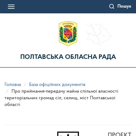
Перейти
Пошук
до
Toggle
основного
navigation
матеріалу
ПОЛТАВСЬКА ОБЛАСНА РАДА
Головна
База офіційних документів
Про приймання-передачу майна спільної власності
територіальних громад сіл, селищ, міст Полтавської
області
ПРОЕКТ