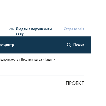
Людям з порушенням
Стара версІя
зору
с-центр
Пошук
ідприємства Видавництва «Гадяч»
ПРОЕКТ