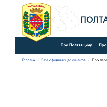
Перейти
до
основного
матеріалу
ПОЛТ
Про Полтавщину
Про
Головна
База офіційних документів
Про пере