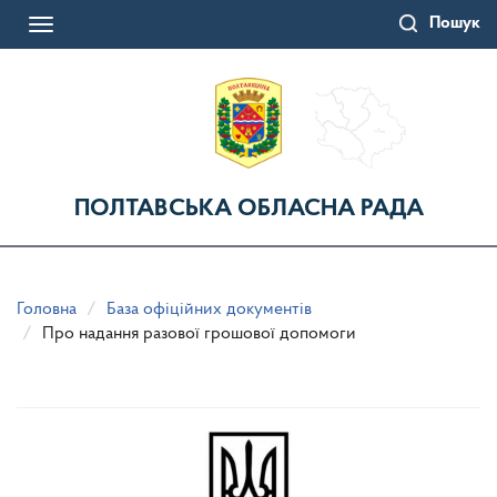
Перейти
Пошук
до
Toggle
основного
navigation
матеріалу
ПОЛТАВСЬКА ОБЛАСНА РАДА
Головна
База офіційних документів
Про надання разової грошової допомоги