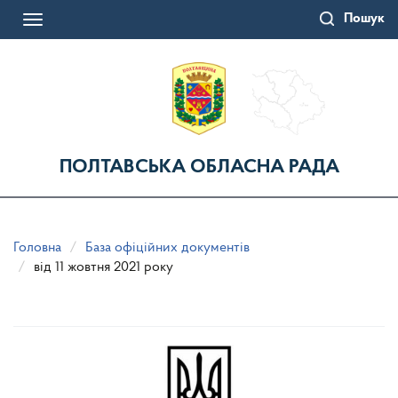
Перейти
Пошук
до
Toggle
основного
navigation
матеріалу
ПОЛТАВСЬКА ОБЛАСНА РАДА
Головна
База офіційних документів
від 11 жовтня 2021 року