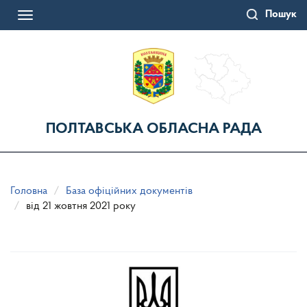
Перейти
Пошук
до
Toggle
основного
navigation
матеріалу
ПОЛТАВСЬКА ОБЛАСНА РАДА
Головна
База офіційних документів
від 21 жовтня 2021 року