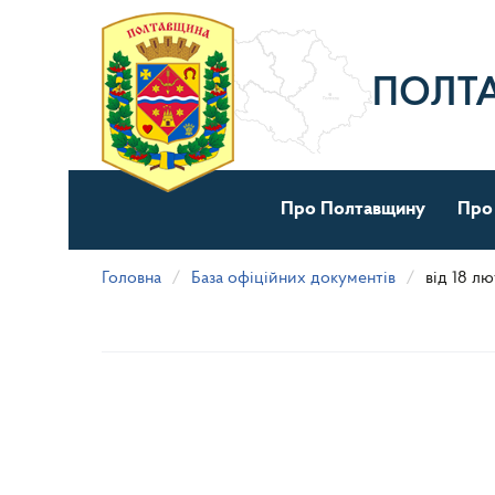
Перейти
до
основного
матеріалу
ПОЛТ
Про Полтавщину
Про
Головна
База офіційних документів
від 18 л