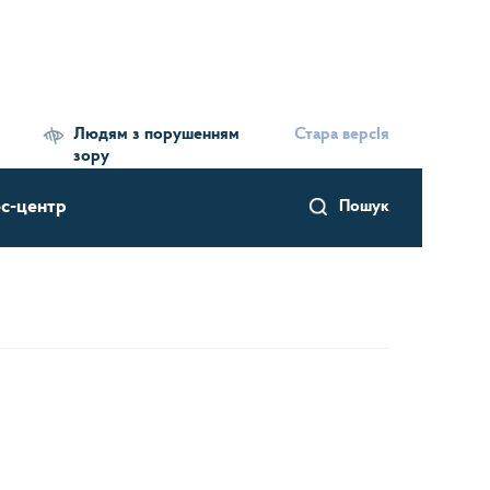
Людям з порушенням
Стара версІя
зору
с-центр
Пошук