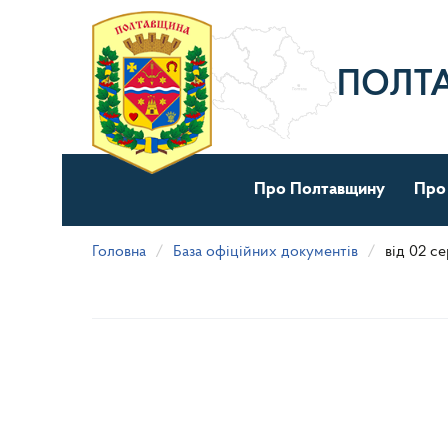
Перейти
до
основного
матеріалу
ПОЛТ
Про Полтавщину
Про
Головна
База офіційних документів
від 02 с