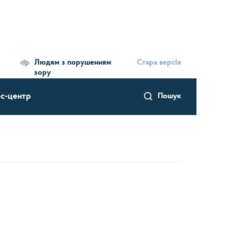
Людям з порушенням
Стара версІя
зору
с-центр
Пошук