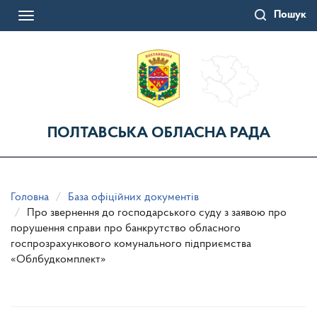
Перейти
Пошук
до
Toggle
основного
navigation
матеріалу
ПОЛТАВСЬКА ОБЛАСНА РАДА
Головна
База офіційних документів
Про звернення до господарського суду з заявою про
порушення справи про банкрутство обласного
госпрозрахункового комунального підприємства
«Облбудкомплект»