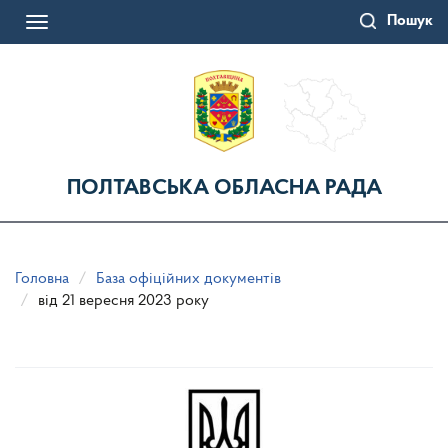
Перейти
Пошук
до
Toggle
основного
navigation
матеріалу
ПОЛТАВСЬКА ОБЛАСНА РАДА
Головна
База офіційних документів
від 21 вересня 2023 року