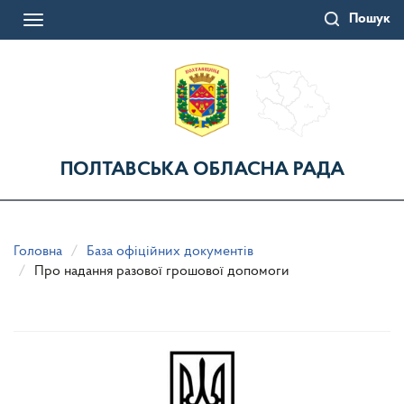
Перейти
Пошук
до
Toggle
основного
navigation
матеріалу
ПОЛТАВСЬКА ОБЛАСНА РАДА
Головна
База офіційних документів
Про надання разової грошової допомоги