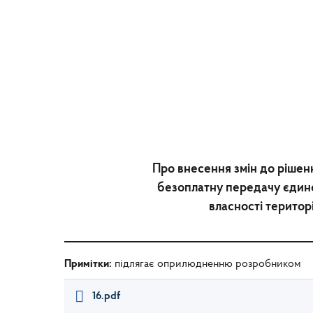
Про внесення змін до рішен
безоплатну передачу єдино
власності територ
Примітки:
підлягає оприлюдненню розробником
16.pdf