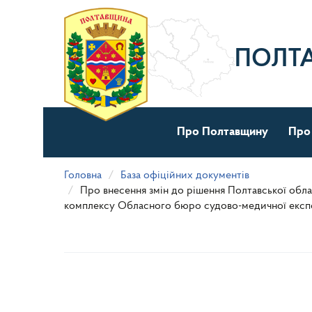
Перейти
до
основного
матеріалу
ПОЛТ
Про Полтавщину
Про
Головна
База офіційних документів
Про внесення змін до рішення Полтавської обл
комплексу Обласного бюро судово-медичної експерт