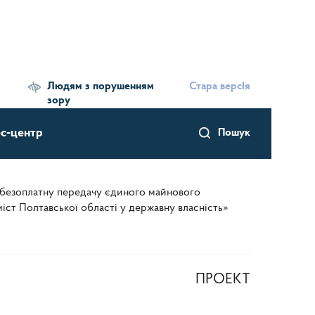
Людям з порушенням
Стара версІя
зору
с-центр
Пошук
а безоплатну передачу єдиного майнового
іст Полтавської області у державну власність»
ПРОЕКТ