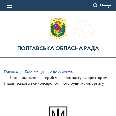
Перейти
Пошук
до
Toggle
основного
navigation
матеріалу
ПОЛТАВСЬКА ОБЛАСНА РАДА
Головна
База офіційних документів
Про продовження терміну дії контракту з директором
Ліщинівського психоневрологічного будинку-інтернату