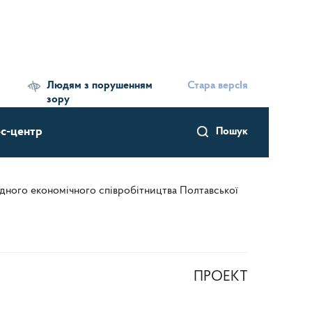
Людям з порушенням
Стара версІя
зору
с-центр
Пошук
дного економічного співробітництва Полтавської
ПРОЕКТ