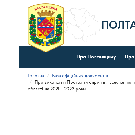
Перейти
до
основного
матеріалу
ПОЛТ
Про Полтавщину
Про
Головна
База офіційних документів
Про виконання Програми сприяння залученню ін
області на 2021 – 2023 роки