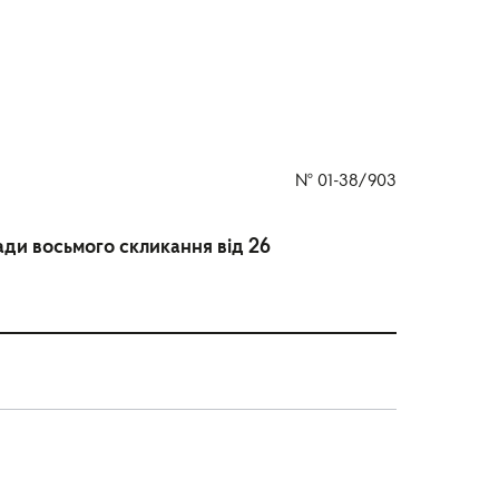
№
01-38/903
ади восьмого скликання від 26