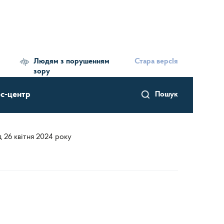
Людям з порушенням
Стара версІя
зору
с-центр
Пошук
 26 квітня 2024 року