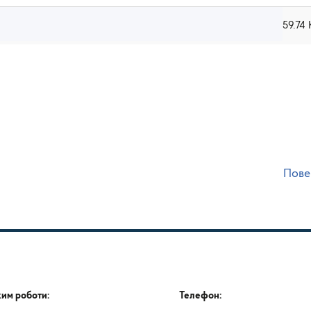
59.74
Пове
им роботи:
Телефон: