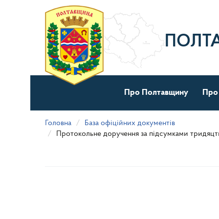
Перейти
до
основного
матеріалу
ПОЛТ
Про Полтавщину
Про
Головна
База офіційних документів
Протокольне доручення за підсумками тридяцть 