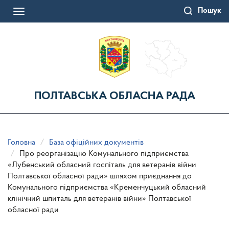
Перейти
Пошук
до
Toggle
основного
navigation
матеріалу
ПОЛТАВСЬКА ОБЛАСНА РАДА
Головна
База офіційних документів
Про реорганізацію Комунального підприємства
«Лубенський обласний госпіталь для ветеранів війни
Полтавської обласної ради» шляхом приєднання до
Комунального підприємства «Кременчуцький обласний
клінічний шпиталь для ветеранів війни» Полтавської
обласної ради