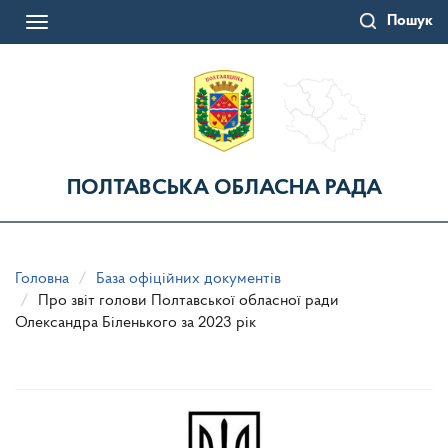
Перейти
Пошук
до
Toggle
основного
navigation
матеріалу
ПОЛТАВСЬКА ОБЛАСНА РАДА
Головна
База офіційних документів
Про звіт голови Полтавської обласної ради
Олександра Біленького за 2023 рік