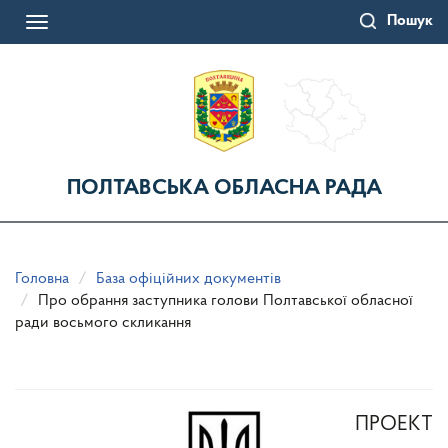
Перейти
Пошук
до
Toggle
основного
navigation
матеріалу
ПОЛТАВСЬКА ОБЛАСНА РАДА
Головна
База офіційних документів
Про обрання заступника голови Полтавської обласної
ради восьмого скликання
ПРОЕКТ