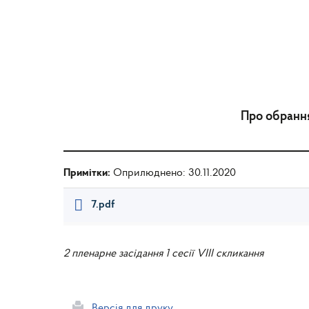
Про обрання
Примітки:
Оприлюднено: 30.11.2020
7.pdf
2 пленарне засідання 1 сесії VIII скликання
Версія для друку