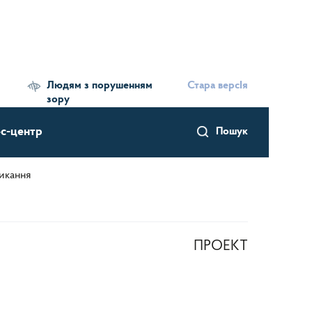
Людям з порушенням
Стара версІя
зору
с-центр
Пошук
икання
ПРОЕКТ