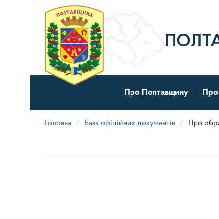
Перейти
до
основного
матеріалу
ПОЛТ
Про Полтавщину
Про
Головна
База офіційних документів
Про обра