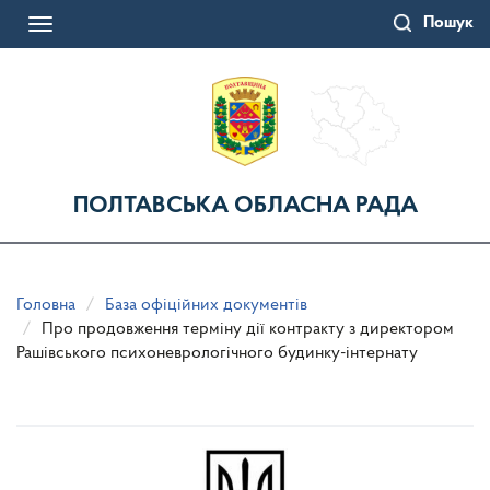
Перейти
Пошук
до
Toggle
основного
navigation
матеріалу
ПОЛТАВСЬКА ОБЛАСНА РАДА
Головна
База офіційних документів
Про продовження терміну дії контракту з директором
Рашівського психоневрологічного будинку-інтернату