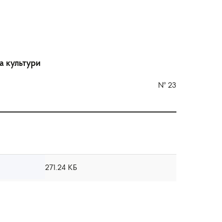
та культури
№
23
271.24 КБ