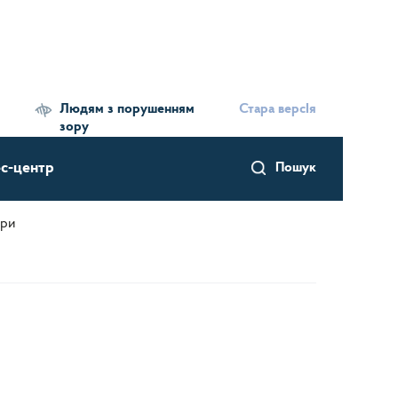
Людям з порушенням
Стара версІя
зору
с-центр
Пошук
ури