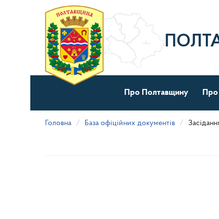
Перейти
до
основного
матеріалу
ПОЛТ
Про Полтавщину
Про
Головна
База офіційних документів
Засідання