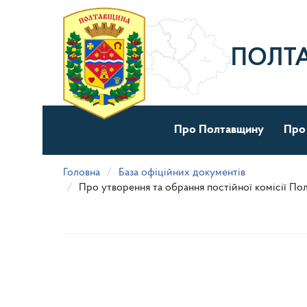
Перейти
до
основного
матеріалу
ПОЛТ
Про Полтавщину
Про
Головна
База офіційних документів
Про утворення та обрання постійної комісії По