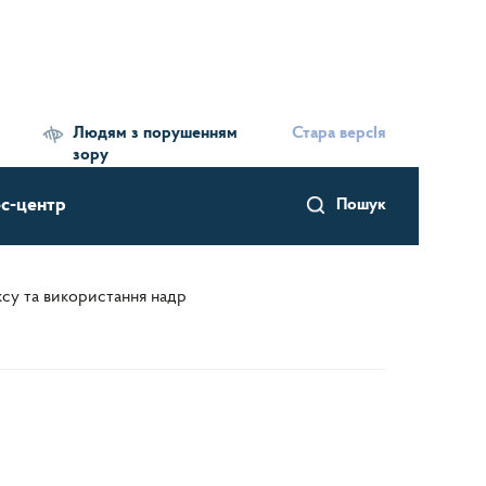
Людям з порушенням
Стара версІя
зору
с-центр
Пошук
ксу та використання надр