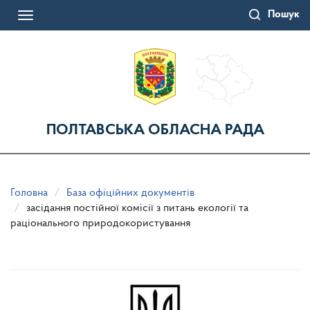
Перейти
Пошук
до
Toggle
основного
navigation
матеріалу
ПОЛТАВСЬКА ОБЛАСНА РАДА
Головна
База офіційних документів
засідання постійної комісії з питань екології та
раціонального природокористування