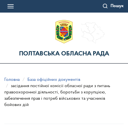
Перейти
Пошук
до
Toggle
основного
navigation
матеріалу
ПОЛТАВСЬКА ОБЛАСНА РАДА
Головна
База офіційних документів
засідання постійної комісії обласної ради з питань
правоохоронної діяльності, боротьби з корупцією,
забезпечення прав і потреб військових та учасників
бойових дій