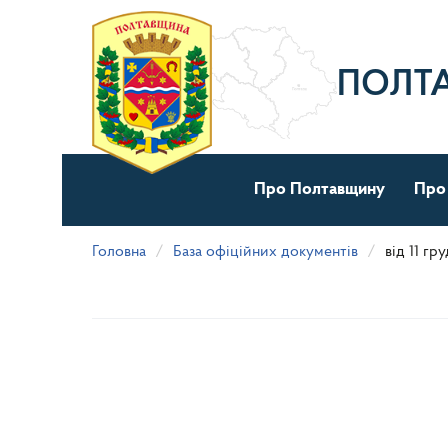
Перейти
до
основного
матеріалу
ПОЛТ
Про Полтавщину
Про
Головна
База офіційних документів
від 11 гр