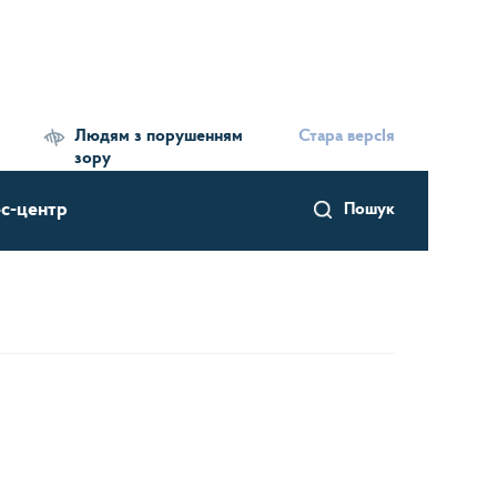
Людям з порушенням
Стара версІя
зору
с-центр
Пошук