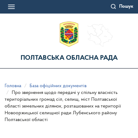
Перейти
Пошук
до
Toggle
основного
navigation
матеріалу
ПОЛТАВСЬКА ОБЛАСНА РАДА
Головна
База офіційних документів
Про звернення щодо передачі у спільну власність
територіальних громад сіл, селищ, міст Полтавської
області земельних ділянок, розташованих на території
Новооржицької селищної ради Лубенського району
Полтавської області