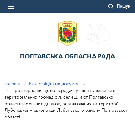
Перейти
Пошук
до
Toggle
основного
navigation
матеріалу
ПОЛТАВСЬКА ОБЛАСНА РАДА
Головна
База офіційних документів
Про звернення щодо передачі у спільну власність
територіальних громад сіл, селищ, міст Полтавської
області земельних ділянок, розташованих на території
Лубенської міської ради Лубенського району Полтавської
області