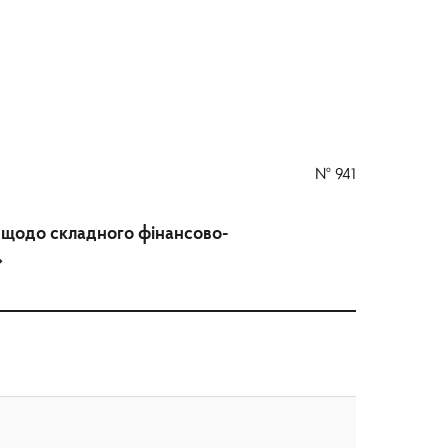
№
941
и щодо складного фінансово-
»