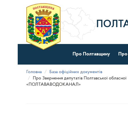
Перейти
до
основного
матеріалу
ПОЛТ
Про Полтавщину
Про
Головна
База офіційних документів
Про Звернення депутатів Полтавської обласної
«ПОЛТАВАВОДОКАНАЛ»