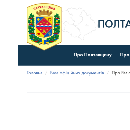
Перейти
до
основного
матеріалу
ПОЛТ
Про Полтавщину
Про
Головна
База офіційних документів
Про Регі