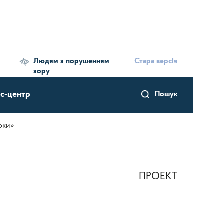
Людям з порушенням
Стара версІя
зору
с-центр
Пошук
оки»
ПРОЕКТ