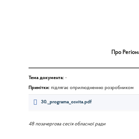
Про Регіон
Тема документа:
-
Примітки:
підлягає оприлюдненню розробником
30._programa_osvita.pdf
48 позачергова сесія обласної ради