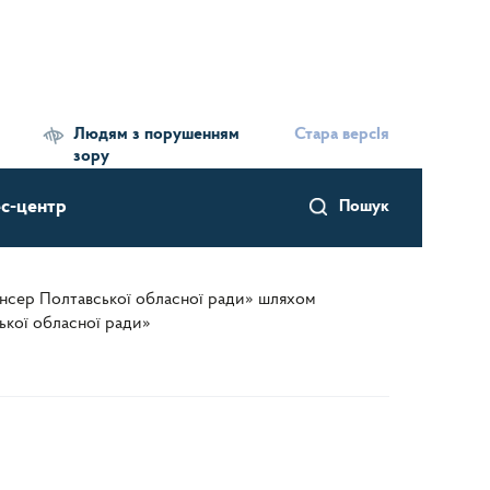
Людям з порушенням
Стара версІя
зору
с-центр
Пошук
ансер Полтавської обласної ради» шляхом
ької обласної ради»