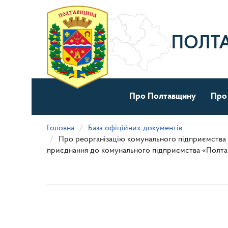
Перейти
до
основного
матеріалу
ПОЛТ
Про Полтавщину
Про
Головна
База офіційних документів
Про реорганізацію комунального підприємства
приєднання до комунального підприємства «Полтавс