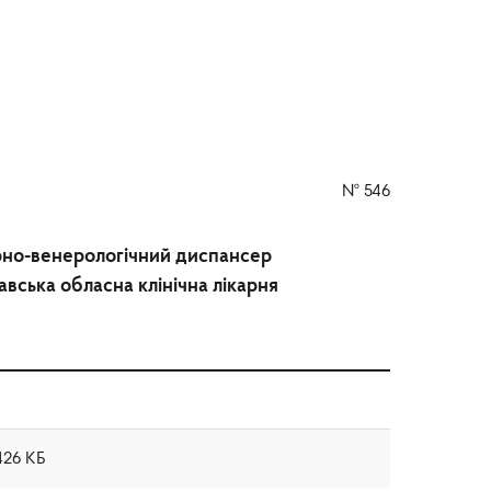
№
546
ірно-венерологічний диспансер
вська обласна клінічна лікарня
426 КБ