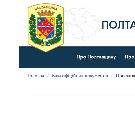
Перейти
до
основного
матеріалу
ПОЛТ
Про Полтавщину
Про
Головна
База офіційних документів
Про затв