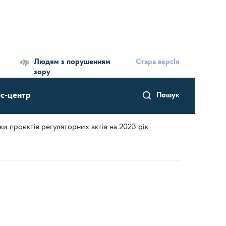
Людям з порушенням
Стара версІя
зору
с-центр
Пошук
и проєктів регуляторних актів на 2023 рік