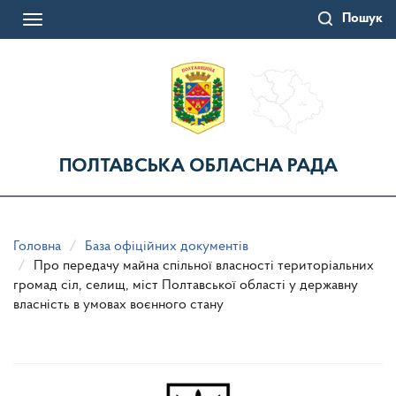
Перейти
Пошук
до
Toggle
основного
navigation
матеріалу
ПОЛТАВСЬКА ОБЛАСНА РАДА
Головна
База офіційних документів
Про передачу майна спільної власності територіальних
громад сіл, селищ, міст Полтавської області у державну
власність в умовах воєнного стану