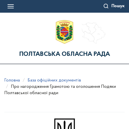
Перейти
Пошук
до
Toggle
основного
navigation
матеріалу
ПОЛТАВСЬКА ОБЛАСНА РАДА
Головна
База офіційних документів
Про нагородження Грамотою та оголошення Подяки
Полтавської обласної ради