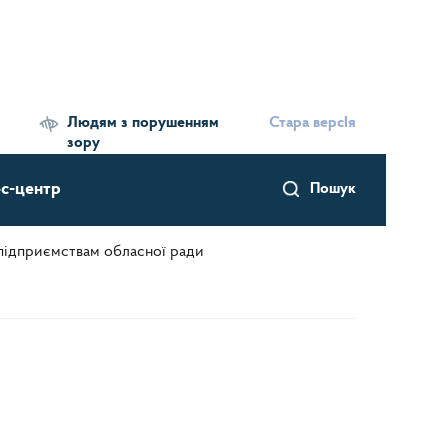
Людям з порушенням
Стара версІя
зору
с-центр
Пошук
підприємствам обласної ради