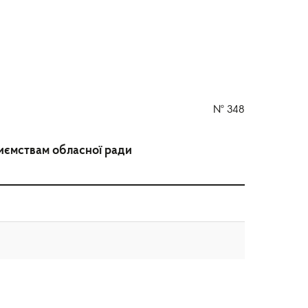
№
348
иємствам обласної ради