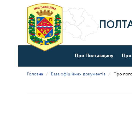
Перейти
до
основного
матеріалу
ПОЛТ
Про Полтавщину
Про
Головна
База офіційних документів
Про пого