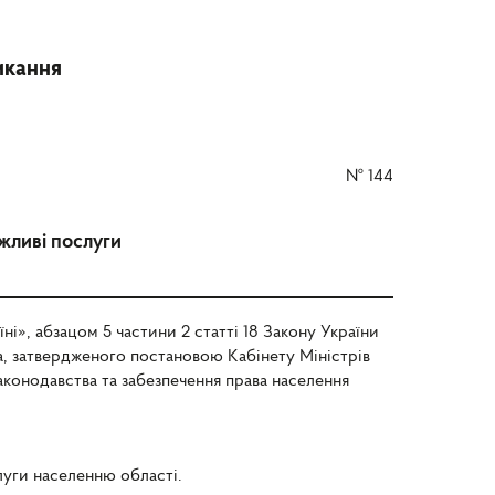
икання
№
144
жливі послуги
ні», абзацом 5 частини 2 статті 18 Закону України
, затвердженого постановою Кабінету Міністрів
аконодавства та забезпечення права населення
луги населенню області.