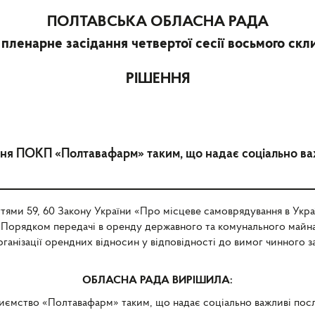
ПОЛТАВСЬКА ОБЛАСНА РАДА
 пленарне засідання четвертої сесії восьмого скл
РІШЕННЯ
ня ПОКП «Полтавафарм» таким, що надає соціально ва
ттями 59, 60 Закону України «Про місцеве самоврядування в Украї
Порядком передачі в оренду державного та комунального майна
ганізації орендних відносин у відповідності до вимог чинного з
ОБЛАСНА РАДА ВИРІШИЛА:
риємство «Полтавафарм» таким, що надає соціально важливі пос