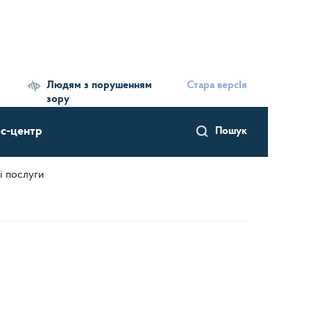
Людям з порушенням
Стара версІя
зору
с-центр
Пошук
і послуги