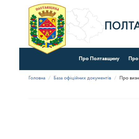
Перейти
до
основного
матеріалу
ПОЛТ
Про Полтавщину
Про
Головна
База офіційних документів
Про визн