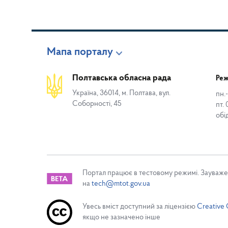
Мапа порталу
Полтавська обласна рада
Реж
Україна, 36014, м. Полтава, вул.
пн.-
Соборності, 45
пт. 
обі
Портал працює в тестовому режимі. Зауваже
на
tech@mtot.gov.ua
Увесь вміст доступний за ліцензією
Creative 
якщо не зазначено інше