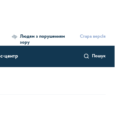
Людям з порушенням
Стара версІя
зору
с-центр
Пошук