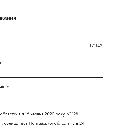
икання
№
143
и
їні»,
області» від 16 червня 2020 року № 128.
, селищ, міст Полтавської області» від 24