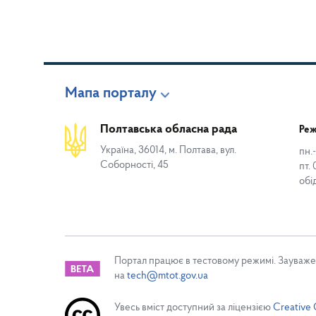
Мапа порталу
Полтавська обласна рада
Реж
Україна, 36014, м. Полтава, вул.
пн.-
Соборності, 45
пт. 
обі
Портал працює в тестовому режимі. Зауваже
на
tech@mtot.gov.ua
Увесь вміст доступний за ліцензією
Creative 