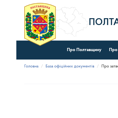
Перейти
до
основного
матеріалу
ПОЛТ
Про Полтавщину
Про
Головна
База офіційних документів
Про затв