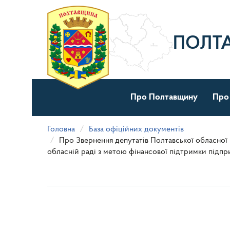
Перейти
до
основного
матеріалу
ПОЛТ
Про Полтавщину
Про
Головна
База офіційних документів
Про Звернення депутатів Полтавської обласної
обласній раді з метою фінансової підтримки підп