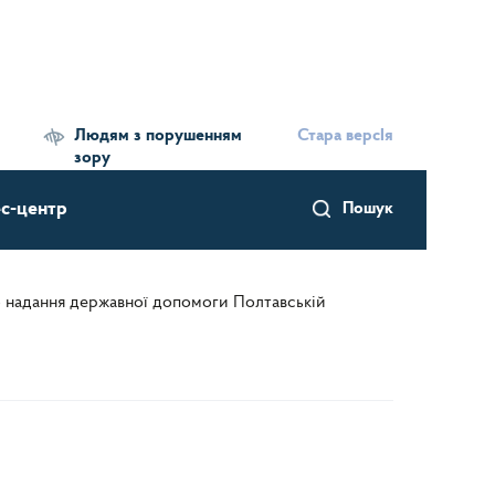
Людям з порушенням
Стара версІя
зору
с-центр
Пошук
о надання державної допомоги Полтавській