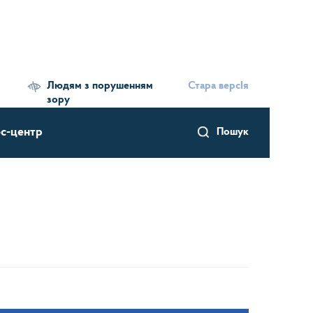
Людям з порушенням
Стара версІя
зору
с-центр
Пошук