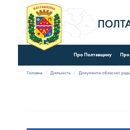
Перейти
до
основного
матеріалу
ПОЛТ
Про Полтавщину
Про
Головна
Діяльність
Документи обласної рад