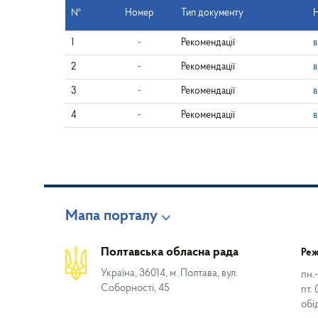
№
Номер
Тип документу
Н
1
-
Рекомендації
в
2
-
Рекомендації
в
3
-
Рекомендації
в
4
-
Рекомендації
в
Мапа порталу
Полтавська обласна рада
Реж
Україна, 36014, м. Полтава, вул.
пн.-
Соборності, 45
пт. 
обі