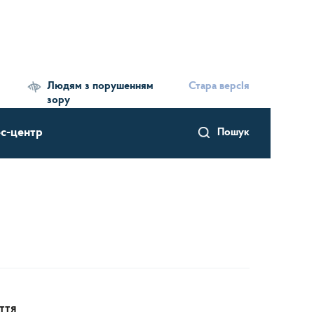
Людям з порушенням
Стара версІя
зору
с-центр
Пошук
ття