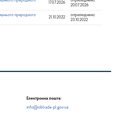
лишнього природного
оприлюднено:
17.07.2026
20.07.2026
лишнього природного
оприлюднено:
21.10.2022
23.10.2022
Електронна пошта:
info@oblrada-pl.gov.ua