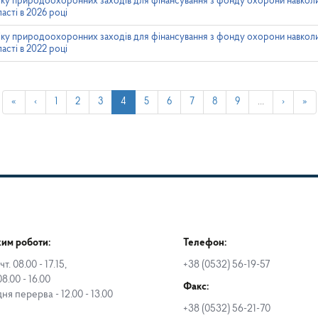
ліку природоохоронних заходів для фінансування з фонду охорони навко
сті в 2026 році
ліку природоохоронних заходів для фінансування з фонду охорони навко
сті в 2022 році
«
‹
1
2
3
4
5
6
7
8
9
…
›
»
им роботи:
Телефон:
чт. 08.00 - 17.15,
+38 (0532) 56-19-57
08.00 - 16.00
Факс:
дня перерва - 12.00 - 13.00
+38 (0532) 56-21-70