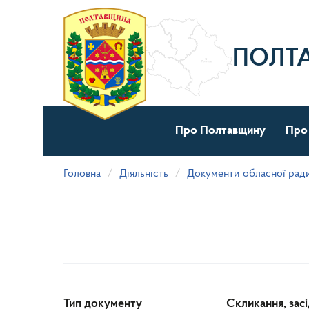
Перейти
до
основного
матеріалу
ПОЛТ
Про Полтавщину
Про
Головна
Діяльність
Документи обласної рад
Тип документу
Скликання, зас