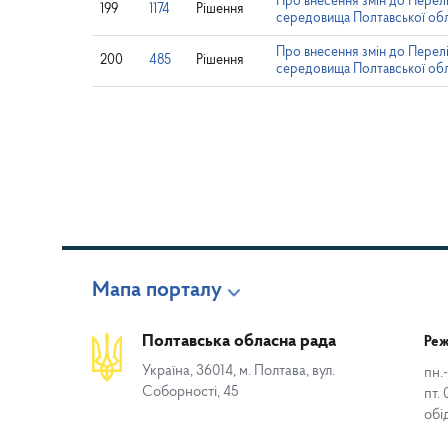
Про внесення змін до Пере
199
1174
Рішення
середовища Полтавської обла
Про внесення змін до Пере
200
485
Рішення
середовища Полтавської обла
Мапа порталу
Полтавська обласна рада
Реж
Україна, 36014, м. Полтава, вул.
пн.-
Соборності, 45
пт. 
обі