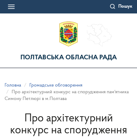
Перейти
Пошук
до
Toggle
основного
navigation
матеріалу
ПОЛТАВСЬКА ОБЛАСНА РАДА
Головна
Громадське обговорення
Про архітектурний конкурс на спорудження пам'ятника
Симону Петлюрі в м.Полтава
Про архітектурний
конкурс на спорудження